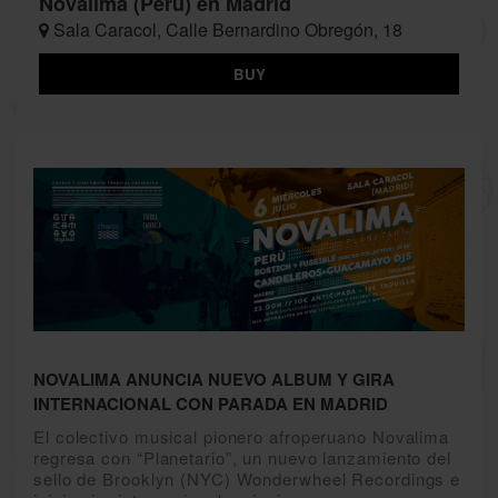
Novalima (Perú) en Madrid
Sala Caracol, Calle Bernardino Obregón, 18
BUY
NOVALIMA ANUNCIA NUEVO ALBUM Y GIRA
INTERNACIONAL CON PARADA EN MADRID
El colectivo musical pionero afroperuano Novalima
regresa con “Planetario”, un nuevo lanzamiento del
sello de Brooklyn (NYC) Wonderwheel Recordings e