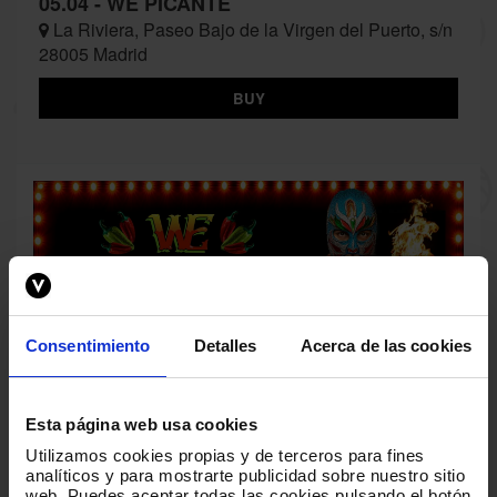
05.04 - WE PICANTE
La Riviera, Paseo Bajo de la Virgen del Puerto, s/n
28005 Madrid
BUY
Consentimiento
Detalles
Acerca de las cookies
Esta página web usa cookies
Utilizamos cookies propias y de terceros para fines
analíticos y para mostrarte publicidad sobre nuestro sitio
web
.
Puedes aceptar todas las cookies pulsando el botón