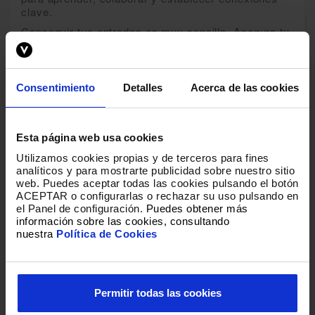
clave.
Conseguir tus entradas es muy sencillo. Asegura tu
lugar en este evento esencial para la comunidad
musical.
No te quedes sin tu entrada y vive el
Big Up!
en
Consentimiento
Detalles
Acerca de las cookies
Murcia
. Aprovecha esta oportunidad para crecer
profesionalmente, descubrir nuevas tendencias y
sumergirte en el ambiente vibrante de este congreso
único. ¡Compra ya tus entradas y sé parte del
Esta página web usa cookies
encuentro musical más importante del año en
Utilizamos cookies propias y de terceros para fines
Murcia
!
analíticos y para mostrarte publicidad sobre nuestro sitio
web
.
Puedes aceptar todas las cookies pulsando el botón
ACEPTAR o configurarlas o rechazar su uso pulsando en
POLÍTICA DE MENORES:
el Panel de configuración.
Puedes obtener más
- Menores con 16 y 17 años con autorización
información sobre las cookies, consultando
nuestra
Política de Cookies
firmada
(descarga aquí).
- Menores de 16 años acompañados y con
autorización
(descarga aquí).
Permitir todas las cookies