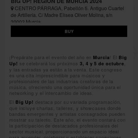
BIG UP! REGIÓN DE MURCIA 2024
CENTRO PÁRRAGA, Pabellón 5. Antiguo Cuartel
de Artillería. C/ Madre Elisea Oliver Molina, s/n
30002 Murcia
BUY
¡Prepárate para el evento del año en
Murcia
! El
Big
Up!
se celebrará los próximos
3, 4 y 5 de octubre
,
y las entradas ya están a la venta. Este congreso
es una cita imprescindible para músicos y
profesionales de las industrias creativas de la
música, ofreciendo una oportunidad única para el
networking y el intercambio de ideas.
El
Big Up!
destaca por su variada programación,
que incluye charlas, talleres, y showcases donde
bandas emergentes y artistas consagrados pueden
mostrar su talento. Este año, el evento contará con
la participación de destacados profesionales del
sector musical, proporcionando un espacio ideal
para aprender, colaborar y establecer conexiones