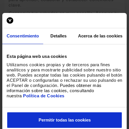
clave.
Conseguir tus entradas es muy sencillo. Asegura tu
lugar en este evento esencial para la comunidad
musical.
No te quedes sin tu entrada y vive el
Big Up!
en
Consentimiento
Detalles
Acerca de las cookies
Murcia
. Aprovecha esta oportunidad para crecer
profesionalmente, descubrir nuevas tendencias y
sumergirte en el ambiente vibrante de este congreso
único. ¡Compra ya tus entradas y sé parte del
Esta página web usa cookies
encuentro musical más importante del año en
Utilizamos cookies propias y de terceros para fines
Murcia
!
analíticos y para mostrarte publicidad sobre nuestro sitio
web
.
Puedes aceptar todas las cookies pulsando el botón
ACEPTAR o configurarlas o rechazar su uso pulsando en
POLÍTICA DE MENORES:
el Panel de configuración.
Puedes obtener más
- Menores con 16 y 17 años con autorización
información sobre las cookies, consultando
nuestra
Política de Cookies
firmada
(descarga aquí).
- Menores de 16 años acompañados y con
autorización
(descarga aquí).
Permitir todas las cookies