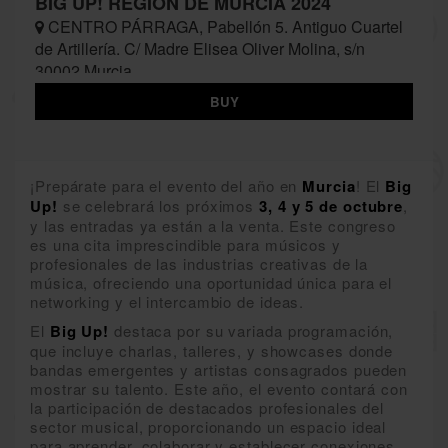
BIG UP! REGIÓN DE MURCIA 2024
CENTRO PÁRRAGA, Pabellón 5. Antiguo Cuartel
de Artillería. C/ Madre Elisea Oliver Molina, s/n
30002 Murcia
BUY
¡Prepárate para el evento del año en
Murcia
! El
Big
Up!
se celebrará los próximos
3, 4 y 5 de octubre
,
y las entradas ya están a la venta. Este congreso
es una cita imprescindible para músicos y
profesionales de las industrias creativas de la
música, ofreciendo una oportunidad única para el
networking y el intercambio de ideas.
El
Big Up!
destaca por su variada programación,
que incluye charlas, talleres, y showcases donde
bandas emergentes y artistas consagrados pueden
mostrar su talento. Este año, el evento contará con
la participación de destacados profesionales del
sector musical, proporcionando un espacio ideal
para aprender, colaborar y establecer conexiones