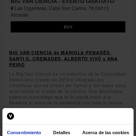
BIG VAN CIENCIA - EVENTO GRATUITO
Las Cigarreras, Calle San Carlos, 78 03013
Alicante
BUY
BIG VAN CIENCIA de MARIOLA PENADÉS,
SANTI G. CREMADES, ALBERTO VIVÓ y ANA
PEIRÓ
La Big Van Ciencia es un colectivo de la Comunidad
Valenciana creado en 2013 e integrado por
científicos que se sirven del humor y del teatro para
acercarnos el mundo de la ciencia. Sus Monólogos
sobre el murciélago que la lio parda traen a la
Muestra el tema de la pandemia con toda la broma
literaria que el asunto permite.
Consentimiento
Detalles
Acerca de las cookies