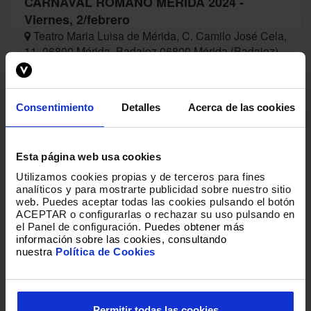
CARNAVAL ROMANO MÉRIDA 2024 -
Viernes, 2/febrero
Teatro Maria Luisa de Mérida, C. Camilo José Cela,
11, 06800 Mérida, Badajoz 06800 Mérida (Badajoz)
BUY
Consentimiento
Detalles
Acerca de las cookies
Esta página web usa cookies
Loading
Utilizamos cookies propias y de terceros para fines
analíticos y para mostrarte publicidad sobre nuestro sitio
web
.
Puedes aceptar todas las cookies pulsando el botón
ACEPTAR o configurarlas o rechazar su uso pulsando en
el Panel de configuración.
Puedes obtener más
información sobre las cookies, consultando
nuestra
Política de Cookies
Permitir todas las cookies