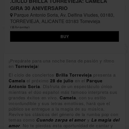
.CICLO BRILLA TORREVIEJA: CAMELA
GIRA 30 ANIVERSARIO
Parque Antonio Soria, Av. Delfina Viudes, 03183,
TORREVIEJA, ALICANTE 03183 Torrevieja
(Alicante)
BUY
¡Prepárate para una noche llena de pasión y ritmo
en
Torrevieja
!
El ciclo de conciertos
Brilla
Torrevieja
presenta a
Camela
el próximo
28 de julio
en el
Parque
Antonio
Soria
. Disfruta de un espectáculo único
mientras el dúo español más famoso interpreta sus
grandes éxitos en vivo.
Camela
, con su estilo
inconfundible y sus letras emotivas, hará que el
público se entregue a la magia de su música.
Revive los clásicos del género de la rumba pop con
temas como
Cuando zarpa el amor
y
La magia del
amor
. No te pierdas esta oportunidad de cantar y