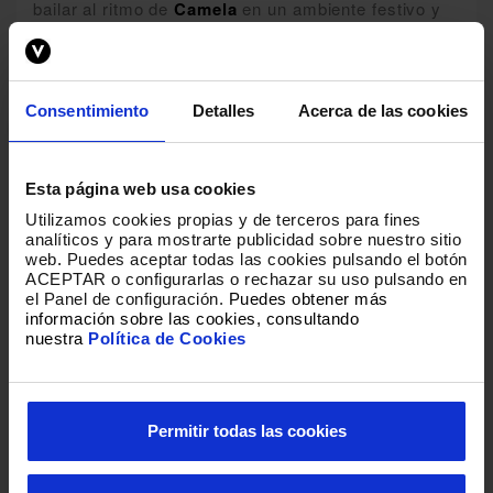
bailar al ritmo de
Camela
en un ambiente festivo y
lleno de energía.
¡Compra tus entradas ahora y únete a la fiesta con
Camela
en el
Parque Antonio Soria
de
Torrevieja
!
Será una noche que recordarás para siempre. ¡No
Consentimiento
Detalles
Acerca de las cookies
faltes!
POLÍTICA DE MENORES:
Esta página web usa cookies
MENORES DE 16 AÑOS DEBEN ACCEDER
Utilizamos cookies propias y de terceros para fines
ACOMPAÑADOS DE PADRE/MADRE O TUTOR
analíticos y para mostrarte publicidad sobre nuestro sitio
web
.
Puedes aceptar todas las cookies pulsando el botón
LEGAL.
ACEPTAR o configurarlas o rechazar su uso pulsando en
MENORES ENTRE 16 Y 17 AÑOS CON
el Panel de configuración.
Puedes obtener más
AUTORIZACIÓN FIRMADA POR PADRE/MADRE O
información sobre las cookies, consultando
TUTOR LEGAL.
nuestra
Política de Cookies
(DESCARGA AQUÍ TU AUTORIZACIÓN)
Permitir todas las cookies