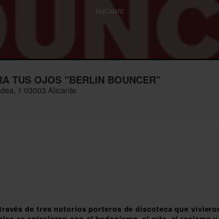
ALICANTE
RA TUS OJOS "BERLIN BOUNCER"
adea, 1 03003 Alicante
 través de tres notorios porteros de discoteca que viviero
les se entrelazan con el hedonismo, el arte, el racismo y 