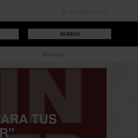
91 005 35 95
SEARCH
FESTIVALS
PARA TUS
R"