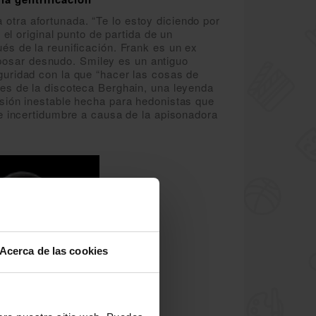
a otra afortunada. “Te lo estoy diciendo por
el original punto de partida de un
és de la reunificación. Frank es un ex
a posar desnudo. Smiley es un antiguo
guridad con la que “hacer las cosas de
les de la discoteca Berghain, una leyenda
esión inestable hecha para hedonistas que
de incertidumbre a causa de la apisonadora
Acerca de las cookies