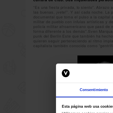
“Es una fiesta privada, lo siento”. Abrazo a
las buenas, ¡vete!”. Y así cada noche. La p
documental que toma el pulso a la capital 
militar de pueblo con ínfulas artísticas y 
policía militar afroamericano que pasó de
forma diferente a los demás”.Sven Marquar
punk del Berlín Este que también ha hecho
quieren seguir perteneciendo al ritmo impl
capitalista también conocida como “gentrif
Consentimiento
Esta página web usa cookie