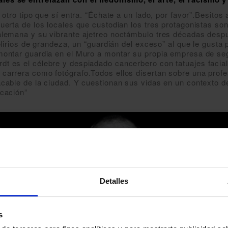
 otro tipo que sí entra. “Échate a un lado, por favor”.Besitos 
uerta de los locales que custodian los tres protagonistas son 
alemana y su vibrante ajetreo noctámbulo tres décadas despu
delirios de grandeza, un “guardián del exceso” al que le gust
 montar guardia en el Muro a montar su propia empresa de se
dt es el célebre y despiadado cancerbero con tatuajes facia
 carrera como fotógrafo.Todos ellos disertan sobre una prof
acable de la ciudad. Y cuestionan sus vidas en un contexto 
icación”
Detalles
s