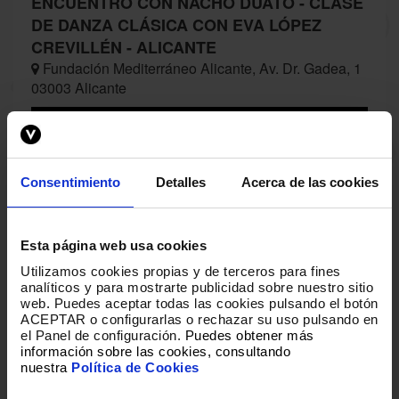
ENCUENTRO CON NACHO DUATO - CLASE
DE DANZA CLÁSICA CON EVA LÓPEZ
CREVILLÉN - ALICANTE
Fundación Mediterráneo Alicante, Av. Dr. Gadea, 1
03003 Alicante
BUY
Consentimiento
Detalles
Acerca de las cookies
APTO PARA TODOS LOS PÚBLICOS.
Esta página web usa cookies
Utilizamos cookies propias y de terceros para fines
analíticos y para mostrarte publicidad sobre nuestro sitio
web
.
Puedes aceptar todas las cookies pulsando el botón
Loading
ACEPTAR o configurarlas o rechazar su uso pulsando en
el Panel de configuración.
Puedes obtener más
información sobre las cookies, consultando
nuestra
Política de Cookies