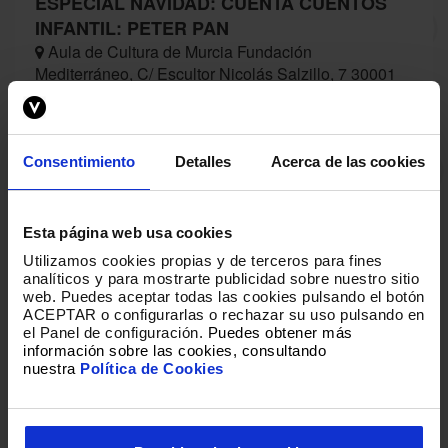
ESPECIAL NAVIDAD: CUENTA CUENTOS
INFANTIL: PETER PAN
Aula de Cultura de Murcia Fundación
Mediterráneo, C/ Escultor Nicolás Salzillo, 7 30001
Murcia
BUY
Consentimiento
Detalles
Acerca de las cookies
Esta página web usa cookies
Loading
Utilizamos cookies propias y de terceros para fines
analíticos y para mostrarte publicidad sobre nuestro sitio
web
.
Puedes aceptar todas las cookies pulsando el botón
ACEPTAR o configurarlas o rechazar su uso pulsando en
el Panel de configuración.
Puedes obtener más
información sobre las cookies, consultando
nuestra
Política de Cookies