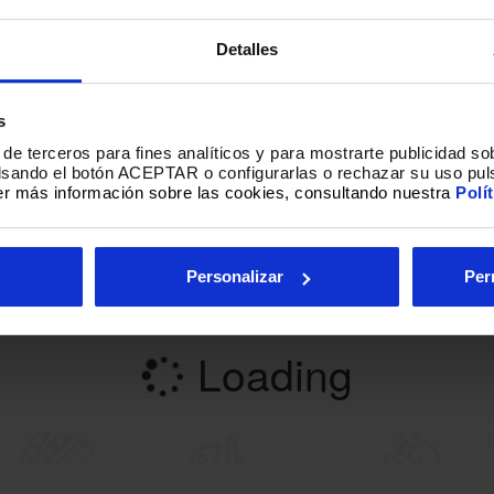
TERRÁNEO DOCUMEN
Detalles
ALICANTE
s
de terceros para fines analíticos y para mostrarte publicidad so
EL MAESTRO" - CINEMATECA DEL MEDITERR
ulsando el botón ACEPTAR o configurarlas o rechazar su uso pul
r más información sobre las cookies, consultando nuestra
Polí
adea, 1 03003 Alicante
Personalizar
Per
Loading