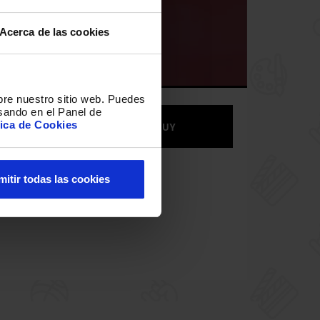
TALES
Acerca de las cookies
bre nuestro sitio web
.
Puedes
ÁNEO
sando en el Panel de
tica de Cookies
BUY
mitir todas las cookies