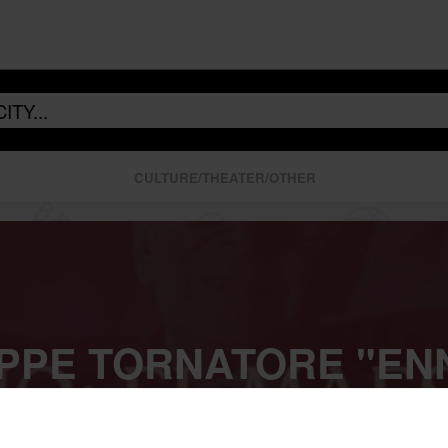
CULTURE/THEATER/OTHER
PPE TORNATORE "ENN
STRO" - CINEMATECA