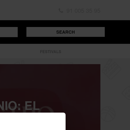
91 005 35 95
SEARCH
FESTIVALS
IO: EL
 DEL