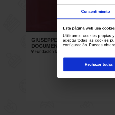
MEDI
Consentimiento
Esta página web usa cookie
Utilizamos cookies propias y 
GIUSEPPE TORNATORE "ENNIO: 
aceptar todas las cookies p
DOCUMENTALES
configuración.
Puedes obtene
Fundación Mediterráneo Alicante, Av. Dr. G
Rechazar todas