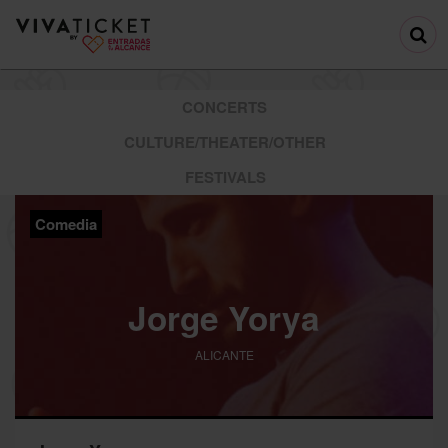
CONCERTS
CULTURE/THEATER/OTHER
FESTIVALS
Comedia
Jorge Yorya
ALICANTE