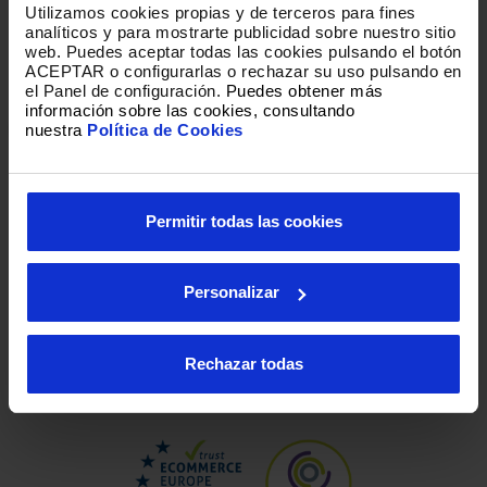
Utilizamos cookies propias y de terceros para fines
¡No puedes faltar! Ven y disfruta de una noche llena
analíticos y para mostrarte publicidad sobre nuestro sitio
de música y solidaridad.
web
.
Puedes aceptar todas las cookies pulsando el botón
ACEPTAR o configurarlas o rechazar su uso pulsando en
el Panel de configuración.
Puedes obtener más
“Un poco de ti, es mucho.”
información sobre las cookies, consultando
nuestra
Política de Cookies
Loading
Permitir todas las cookies
Personalizar
Rechazar todas