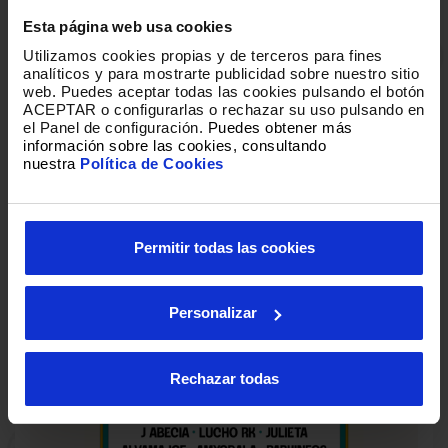
CULTURAL
Esta página web usa cookies
Utilizamos cookies propias y de terceros para fines
analíticos y para mostrarte publicidad sobre nuestro sitio
POLÍTICA DE MENORES
web
.
Puedes aceptar todas las cookies pulsando el botón
ACEPTAR o configurarlas o rechazar su uso pulsando en
MENORES CON 16 y 17 AÑOS CON
el Panel de configuración.
Puedes obtener más
AUTORIZACIÓN FIRMADA POR
información sobre las cookies, consultando
PADRE/MADRE/TUTOR LEGAL
(DESCARGA
nuestra
Política de Cookies
AQUÍ).
MENORES DE 16 AÑOS ACOMPAÑADOS Y CON
AUTORIZACIÓN FIRMADA
(descarga aquí).
Permitir todas las cookies
Personalizar
Rechazar todas