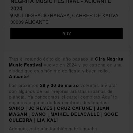
NEGRITA MUSIC FESTIVAL - ALICANTE
2024
MULTIESPACIO RABASA, CARRER DE XATIVA
03009 ALICANTE
BUY
Tras el rotundo éxito del año pasado la
Gira Negrita
Music Festival
vuelve en 2024 y se estrena en una
ciudad que es sinónimo de fiesta y buen rollo...
Alicante
!
Los próximos
29 y 30 de marzo
volverás a vibrar
con algunos de los mejores artistas urbanos del
planeta. Ya conocemos el cartel completo.Aquí te
dejamos algunos de los nombres destacados:
SAIKO | JC REYES | CRUZ CAFUNÉ | JUAN
MAGÁN | CANO | MAIKEL DELACALLE | SOGE
CULEBRA | LIA KALI
Además, este año también habrá mucha