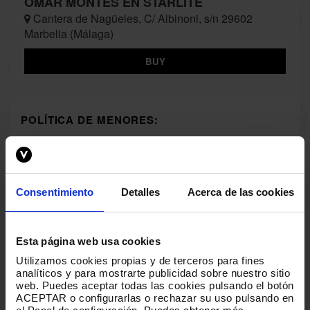
OMAR MONTES EN STARLITE
Cantera de Nagüeles, C/ Albinoni, s/n 29602
Marbella (Málaga)
BUY
POLÍTICA DE MENORES:
- Menores de 16 años acompañados de un adulto. A
partir de las 00:00h. todos los menores de 18 años
deben abandonar el recinto.
Consentimiento
Detalles
Acerca de las cookies
Esta página web usa cookies
Utilizamos cookies propias y de terceros para fines
analíticos y para mostrarte publicidad sobre nuestro sitio
web
.
Puedes aceptar todas las cookies pulsando el botón
ACEPTAR o configurarlas o rechazar su uso pulsando en