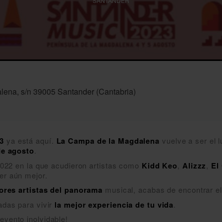
SANTANDER
ena, s/n 39005 Santander (Cantabria)
3
ya está aquí.
La Campa de la Magdalena
vuelve a ser el 
de agosto
.
 2022 en la que acudieron artistas como
Kidd
Keo
,
Alizzz
,
El
er aún mejor.
ores artistas del panorama
musical, acabas de encontrar e
adas para vivir
la mejor experiencia de tu vida
.
evento inolvidable!