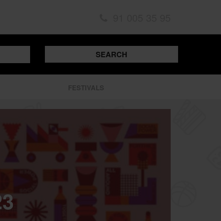
91 005 35 95
SEARCH
FESTIVALS
23