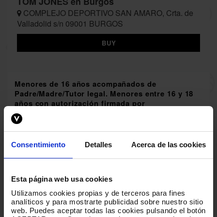
TOM JONES en Burgos
COMPLEJO DEPORTIVO SAN AMARO, Crta. de
Valladolid s/n 09001 BURGOS
BUY
Menores de 16 años acompañados de
Padre/Madre/Tutor legal. Menores entre 16 y 18
años con autorización firmada por
Padre/Madre/Tutor legal.
DESCARGA AQUÍ TU AUTORIZACIÓN
Consentimiento
Detalles
Acerca de las cookies
Esta página web usa cookies
Utilizamos cookies propias y de terceros para fines
analíticos y para mostrarte publicidad sobre nuestro sitio
web
.
Puedes aceptar todas las cookies pulsando el botón