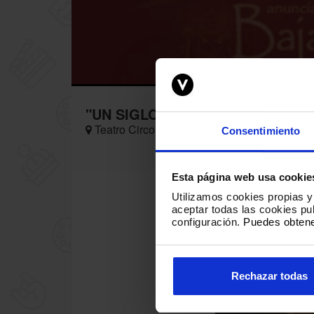
"UN SIGLO DE LUSTROS" VOCES
Teatro Circo de Marte, C. Virgen de la Luz,
Consentimiento
Esta página web usa cookie
Utilizamos cookies propias y 
aceptar todas las cookies p
configuración.
Puedes obtene
Rechazar todas