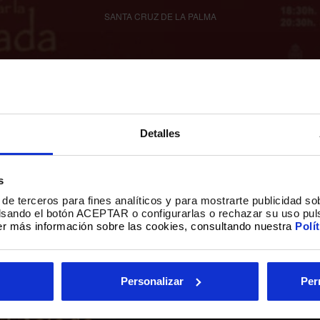
SANTA CRUZ DE LA PALMA
 PARA ANUNCIAR LA BAJADA
 5 38700 Santa Cruz de la Palma (Santa Cruz de Tenerife)
Detalles
s
de terceros para fines analíticos y para mostrarte publicidad so
ulsando el botón ACEPTAR o configurarlas o rechazar su uso pul
r más información sobre las cookies, consultando nuestra
Polí
Personalizar
Per