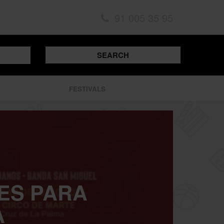
91 005 35 95
SEARCH
FESTIVALS
CES PARA
A