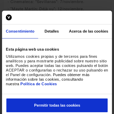
- Cinemateca: "Sevillanas": 7/noviembre.
- "Mayte Martín: Déjà vu": 12/noviembre.
- Cinemateca: "Algo Salvaje. La Historia de
Bambino": 14/noviembre.
- Cinemateca: "Flamenco, Flamenco":
Consentimiento
Detalles
Acerca de las cookies
21/noviembre.
- "Patricio Guerrero": 25/noviembre.
- Cinemateca: "Fosforito. Una Historia de
Esta página web usa cookies
Flamenco": 28/noviembre.
Utilizamos cookies propias y de terceros para fines
- Cinemateca: "Flamenco": 12/diciembre.
analíticos y para mostrarte publicidad sobre nuestro sitio
web
.
Puedes aceptar todas las cookies pulsando el botón
ACEPTAR o configurarlas o rechazar su uso pulsando en
el Panel de configuración.
Puedes obtener más
información sobre las cookies, consultando
nuestra
Política de Cookies
Permitir todas las cookies