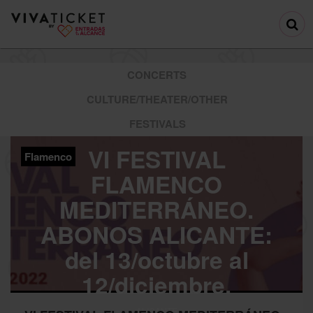
CONCERTS
CULTURE/THEATER/OTHER
FESTIVALS
VI FESTIVAL
Flamenco
FLAMENCO
MEDITERRÁNEO.
ABONOS ALICANTE:
del 13/octubre al
12/diciembre.
ALICANTE